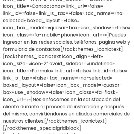
icon_title=»Contactanos» link_url=»false»
link_id=»false» link_is_tax=»false» tax_name=»no-
selected» boxed_layout=»false»
icon_box_model=»quasar-box» use_shadow=»false»
icon_class=»fa-mobile-phone» icon_url=»»]Puedes
ingresar en las redes sociales, teléfonos, pagina web y
formulario de contactos[/rockthemes_iconictext]
[rockthemes_iconictext icon_align=»left»
icon_size=»icon-2″ avoid_sidebar=»undefined»
icon_title=»Formula» link_url=»false» link_id=»false»
link_is_tax=»false» tax_name=»no-selected»
boxed_layout=»false» icon_box_model=»quasar-
box» use_shadow=»false» icon_class=»fa-flask»
icon_url=»»]Nos enfocamos en la satisfacción del
cliente durante el proceso de instalación y después
del mismo, convirtiéndonos en aliados comerciales de
nuestros clientes.[/rockthemes_iconictext]
[/rockthemes_specialgridblock]