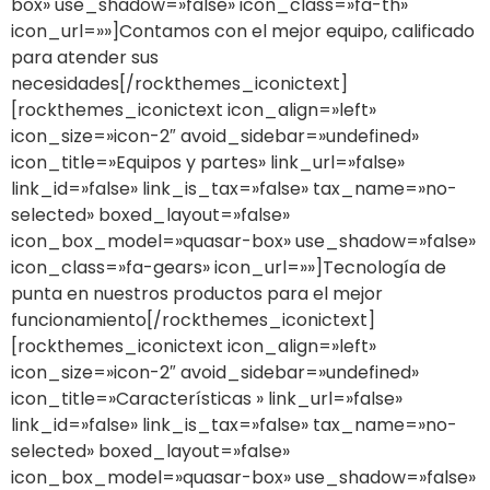
box» use_shadow=»false» icon_class=»fa-th»
icon_url=»»]Contamos con el mejor equipo, calificado
para atender sus
necesidades[/rockthemes_iconictext]
[rockthemes_iconictext icon_align=»left»
icon_size=»icon-2″ avoid_sidebar=»undefined»
icon_title=»Equipos y partes» link_url=»false»
link_id=»false» link_is_tax=»false» tax_name=»no-
selected» boxed_layout=»false»
icon_box_model=»quasar-box» use_shadow=»false»
icon_class=»fa-gears» icon_url=»»]Tecnología de
punta en nuestros productos para el mejor
funcionamiento[/rockthemes_iconictext]
[rockthemes_iconictext icon_align=»left»
icon_size=»icon-2″ avoid_sidebar=»undefined»
icon_title=»Características » link_url=»false»
link_id=»false» link_is_tax=»false» tax_name=»no-
selected» boxed_layout=»false»
icon_box_model=»quasar-box» use_shadow=»false»