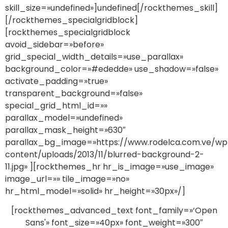
skill_size=»undefined»]undefined[/rockthemes_skill]
[/rockthemes_specialgridblock]
[rockthemes_specialgridblock
avoid_sidebar=»before»
grid_special_width_details=»use_parallax»
background_color=»#ededde» use_shadow=»false»
activate_padding=»true»
transparent_background=»false»
special_grid_html_id=»»
parallax_model=»undefined»
parallax_mask_height=»630″
parallax_bg_image=»https://www.rodelca.com.ve/wp
content/uploads/2013/11/blurred-background-2-
11.jpg» ][rockthemes_hr hr_is_image=»use_image»
image_url=»» tile_image=»no»
hr_html_model=»solid» hr_height=»30px»/]
[rockthemes_advanced_text font_family=»‘Open
Sans'» font_size=»40px» font_weight=»300″