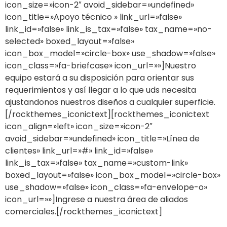
icon_size=»icon-2″ avoid_sidebar=»undefined»
icon_title=»Apoyo técnico » link_url=»false»
link_id=»false» link_is_tax=»false» tax_name=»no-
selected» boxed_layout=»false»
icon_box_model=»circle-box» use_shadow=»false»
icon_class=»fa-briefcase» icon_url=»»]Nuestro
equipo estará a su disposición para orientar sus
requerimientos y así llegar a lo que uds necesita
ajustandonos nuestros diseños a cualquier superficie.
[/rockthemes_iconictext][rockthemes_iconictext
icon_align=»left» icon_size=»icon-2″
avoid_sidebar=»undefined» icon_title=»Línea de
clientes» link_url=»#» link_id=»false»
link_is_tax=»false» tax_name=»custom-link»
boxed_layout=»false» icon_box_model=»circle-box»
use_shadow=»false» icon_class=»fa-envelope-o»
icon_url=»»]Ingrese a nuestra área de aliados
comerciales.[/rockthemes_iconictext]