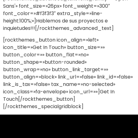
Sans'» font_size=»26px» font_weight=»300″
font_color=»#f3f3f3″ extra_style=»line-
height:100%;»]Hablemos de sus proyectos e
inquietudes!!![/rockthemes_advanced_text]
[rockthemes_button icon_align=»left»
icon_title=»Get In Touch» button_size=»»
button_color=»» button_flat=»no»
button_shape=»button-rounded»
button_wrap=»no» button_link_target=»»
button_align=»block» link_url=»false» link_id=»false»
link_is_tax=»false» tax_name=»no-selected»
icon_class=»fa-envelope» icon_url=»»]Get In
Touch[/rockthemes_button]
[/rockthemes_specialgridblock]