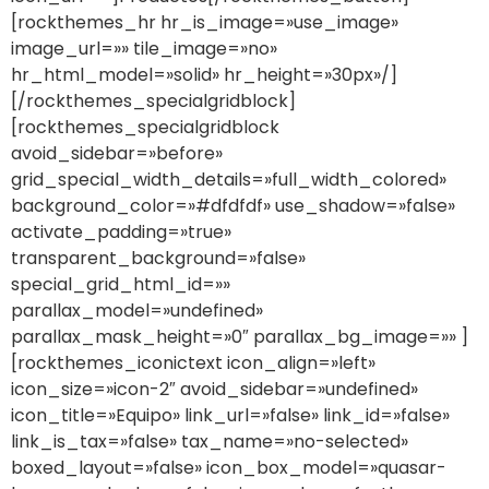
[rockthemes_hr hr_is_image=»use_image»
image_url=»» tile_image=»no»
hr_html_model=»solid» hr_height=»30px»/]
[/rockthemes_specialgridblock]
[rockthemes_specialgridblock
avoid_sidebar=»before»
grid_special_width_details=»full_width_colored»
background_color=»#dfdfdf» use_shadow=»false»
activate_padding=»true»
transparent_background=»false»
special_grid_html_id=»»
parallax_model=»undefined»
parallax_mask_height=»0″ parallax_bg_image=»» ]
[rockthemes_iconictext icon_align=»left»
icon_size=»icon-2″ avoid_sidebar=»undefined»
icon_title=»Equipo» link_url=»false» link_id=»false»
link_is_tax=»false» tax_name=»no-selected»
boxed_layout=»false» icon_box_model=»quasar-