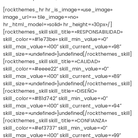
[rockthemes_hr hr_is_image=»use_image»
image_url=»» tile_image=»no»
hr_html_model=»solid» hr_height=»30px»/]
[rockthemes_skill skill_title=»RESPONSABILIDAD»
skill_color=»#1e73be» skill_min_value=»0″
skill_max_value=»100″ skill_current_value=»98″
skill_size=»undefined»]undefined[/rockthemes_skill]
[rockthemes_skill skill_title=»CALIDAD»
skill_color=»#eeee22″ skill_min_value=»0″
skill_max_value=»100″ skill_current_value=»89″
skill_size=»undefined»]undefined[/rockthemes_skill]
[rockthemes_skill skill_title=»DISEÑO»
skill_color=»#81d742″ skill_min_value=»0″
skill_max_value=»100″ skill_current_value=»94″
skill_size=»undefined»]undefined[/rockthemes_skill]
[rockthemes_skill skill_title=»CONFIANZA»
skill_color=»#ef3737″ skill_min_value=»0″
skill_max_value=»100″ skill_current_value=»99″