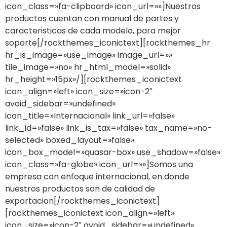
icon_class=»fa-clipboard» icon_url=»»]Nuestros
productos cuentan con manual de partes y
caracteristicas de cada modelo, para mejor
soporte[/rockthemes_iconictext][rockthemes_hr
hr_is_image=»use_image» image_url=»»
tile_image=»no» hr_html_model=»solid»
hr_height=»15px»/][rockthemes_iconictext
icon_align=»left» icon_size=»icon-2″
avoid_sidebar=»undefined»
icon_title=»Internacional» link_url=»false»
link_id=»false» link_is_tax=»false» tax_name=»no-
selected» boxed_layout=»false»
icon_box_model=»quasar-box» use_shadow=»false»
icon_class=»fa-globe» icon_url=»»]Somos una
empresa con enfoque internacional, en donde
nuestros productos son de calidad de
exportacion[/rockthemes_iconictext]
[rockthemes_iconictext icon_align=»left»
icon_size=»icon-2″ avoid_sidebar=»undefined»