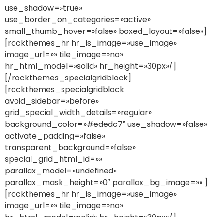
use_shadow=»true»
use_border_on_categories=»active»
small_thumb_hover=»false» boxed_layout=»false»]
[rockthemes_hr hr_is_image=»use_image»
image_url=»» tile_image=»no»
hr_html_model=»solid» hr_height=»30px»/]
[/rockthemes_specialgridblock]
[rockthemes_specialgridblock
avoid_sidebar=»before»
grid_special_width_details=»regular»
background_color=»#ededc7″ use_shadow=»false»
activate_padding=»false»
transparent_background=»false»
special_grid_html_id=»»
parallax_model=»undefined»
parallax_mask_height=»0″ parallax_bg_image=»» ]
[rockthemes_hr hr_is_image=»use_image»
image_url=»» tile_image=»no»