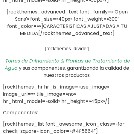
hr_html_model=»solid» hr_height=»30px»/]
[rockthemes_advanced_text font_family=»‘Open
Sans'» font_size=»40px» font_weight=»300″
font_color=»»]CARACTERISTICAS AJUSTADAS A TU
MEDIDA[/rockthemes_advanced_text]
[rockthemes_divider]
Torres de Enfriamiento & Plantas de Tratamiento de
Agua
y sus componentes, garantizando la calidad de
nuestros productos.
[rockthemes_hr hr_is_image=»use_image»
image_url=»» tile_image=»no»
hr_html_model=»solid» hr_height=»45px»/]
Componentes:
[rockthemes_list font_awesome_icon_class=»fa-
check-square» icon_color=»#4F5864″]