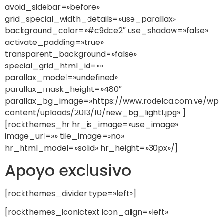
avoid_sidebar=»before»
grid_special_width_details=»use_parallax»
background_color=»#c9dce2″ use_shadow=»false»
activate_padding=»true»
transparent_background=»false»
special_grid_html_id=»»
parallax_model=»undefined»
parallax_mask_height=»480″
parallax_bg_image=»https://www.rodelca.com.ve/wp
content/uploads/2013/10/new_bg_light1.jpg» ]
[rockthemes_hr hr_is_image=»use_image»
image_url=»» tile_image=»no»
hr_html_model=»solid» hr_height=»30px»/]
Apoyo exclusivo
[rockthemes_divider type=»left»]
[rockthemes_iconictext icon_align=»left»