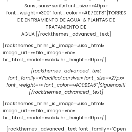
Sans’, sans-serif;» font_size=»40px»
font_weight=»300″ font_color=»#E7EEF8″]TORRES
DE ENFRIAMIENTO DE AGUA & PLANTAS DE
TRATAMIENTO DE
AGUA [/rockthemes_advanced_text]
[rockthemes_hr hr_is_image=»use_html»
image_url=»» tile_image=»no»
hr_html_model=»solid» hr_height=»10px»/]
[rockthemes_advanced_text
font_family=»‘Pacifico’,cursive;» font_size=»27px»
font_weight=»» font_color=»#C0BEA5″]Siguenos!!!
[/rockthemes_advanced_text]
[rockthemes_hr hr_is_image=»use_html»
image_url=»» tile_image=»no»
hr_html_model=»solid» hr_height=»10px»/]
[rockthemes_advanced_text font_family=»‘Open