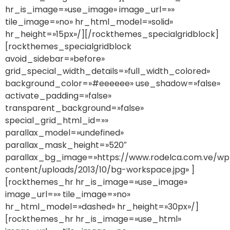
hr_is_image=»use_image» image_url=»»
tile_image=»no» hr_html_model=»solid»
hr_height=»15px»/][/rockthemes_specialgridblock]
[rockthemes_specialgridblock
avoid_sidebar=»before»
grid_special_width_details=»full_width_colored»
background_color=»#eeeeee» use_shadow=»false»
activate_padding=»false»
transparent_background=»false»
special_grid_html_id=»»
parallax_model=»undefined»
parallax_mask_height=»520″
parallax_bg_image=»https://www.rodelca.com.ve/wp
content/uploads/2013/10/bg-workspace.jpg» ]
[rockthemes_hr hr_is_image=»use_image»
image_url=»» tile_image=»no»
hr_html_model=»dashed» hr_height=»30px»/]
[rockthemes_hr hr_is_image=»use_html»