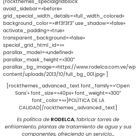
[rockthemes_specialgridblock
avoid_sidebar=»before»
grid_special_width_details=»full_width_colored»
background_color=»#f3f3f3″ use_shadow=»false»
activate_padding=»true»
transparent_background=»false»
special_grid_html_id=»»
parallax_model=»undefined»
parallax_mask_height=»300″
parallax_bg_image=»https://www.rodelca.com.ve/wp
content/uploads/2013/10/full_bg_001.jpg» ]
[rockthemes_advanced_text font_family=»‘Open
Sans'» font_size=»40px» font_weight=»300″
font_color=»»]POLÌTICA DE LA
CALIDAD[/rockthemes_advanced_text]
Es política de
RODELCA
,
fabricar torres de
enfriamiento, plantas de tratamiento de agua y sus
componentes, ofreciendo un servicio…