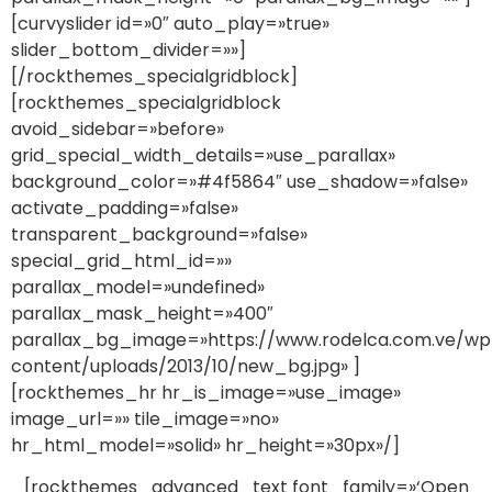
[curvyslider id=»0″ auto_play=»true»
slider_bottom_divider=»»]
[/rockthemes_specialgridblock]
[rockthemes_specialgridblock
avoid_sidebar=»before»
grid_special_width_details=»use_parallax»
background_color=»#4f5864″ use_shadow=»false»
activate_padding=»false»
transparent_background=»false»
special_grid_html_id=»»
parallax_model=»undefined»
parallax_mask_height=»400″
parallax_bg_image=»https://www.rodelca.com.ve/wp
content/uploads/2013/10/new_bg.jpg» ]
[rockthemes_hr hr_is_image=»use_image»
image_url=»» tile_image=»no»
hr_html_model=»solid» hr_height=»30px»/]
[rockthemes_advanced_text font_family=»‘Open