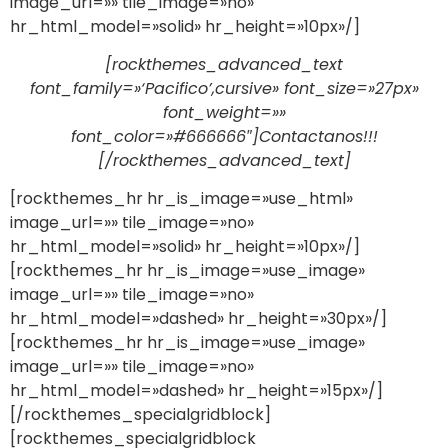
image_url=»» tile_image=»no»
hr_html_model=»solid» hr_height=»10px»/]
[rockthemes_advanced_text
font_family=»‘Pacifico’,cursive» font_size=»27px»
font_weight=»»
font_color=»#666666″]Contactanos!!!
[/rockthemes_advanced_text]
[rockthemes_hr hr_is_image=»use_html»
image_url=»» tile_image=»no»
hr_html_model=»solid» hr_height=»10px»/]
[rockthemes_hr hr_is_image=»use_image»
image_url=»» tile_image=»no»
hr_html_model=»dashed» hr_height=»30px»/]
[rockthemes_hr hr_is_image=»use_image»
image_url=»» tile_image=»no»
hr_html_model=»dashed» hr_height=»15px»/]
[/rockthemes_specialgridblock]
[rockthemes_specialgridblock