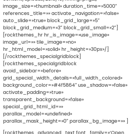
image_size=»thumbnail» duration_time=»5000″
references_title=»» activate_navigation=»false»
auto_slide=»true» block_grid_large=»5″
block_grid_medium=»3″ block_grid_small=»2″]
[rockthemes_hr hr_is_image=»use_image»
image_url=»» tile_image=»no»
hr_html_model=»solid» hr_height=»30px»/]
[/rockthemes_specialgridblock]
[rockthemes_specialgridblock
avoid_sidebar=»before»
grid_special_width_details=»full_width_colored»
background_color=»#4f5864″ use_shadow=»false»
activate_padding=»true»
transparent_background=»false»
special_grid_html_id=»»
parallax_model=»undefined»
parallax_mask_height=»0″ parallax_bg_image=»» ]
[rockthemes_advanced_text font_family=»‘Open