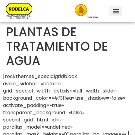
ROMERO & DELGADO C.A.
DESDE 1980
RIF: J-07521972-4
PLANTAS DE
TRATAMIENTO DE
AGUA
[rockthemes_specialgridblock
avoid_sidebar=»before»
grid_special_width_details=»full_width_slider»
background_color=»#f3f1ea» use_shadow=»false»
activate_padding=»true»
transparent_background=»false»
special_grid_html_id=»»
parallax_model=»undefined»
parallax_mask_height=»0″ parallax_bg_image=»» ]