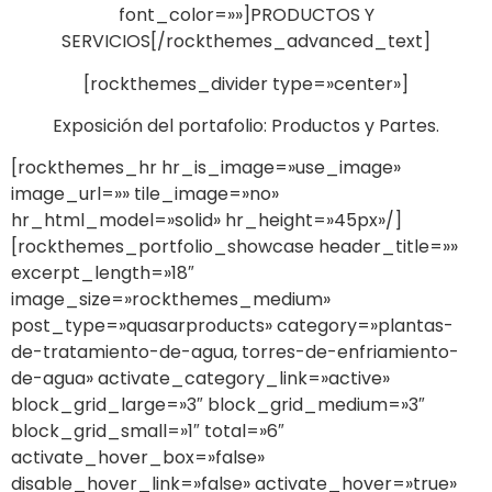
font_color=»»]PRODUCTOS Y
SERVICIOS[/rockthemes_advanced_text]
[rockthemes_divider type=»center»]
Exposición del portafolio: Productos y Partes.
[rockthemes_hr hr_is_image=»use_image»
image_url=»» tile_image=»no»
hr_html_model=»solid» hr_height=»45px»/]
[rockthemes_portfolio_showcase header_title=»»
excerpt_length=»18″
image_size=»rockthemes_medium»
post_type=»quasarproducts» category=»plantas-
de-tratamiento-de-agua, torres-de-enfriamiento-
de-agua» activate_category_link=»active»
block_grid_large=»3″ block_grid_medium=»3″
block_grid_small=»1″ total=»6″
activate_hover_box=»false»
disable_hover_link=»false» activate_hover=»true»