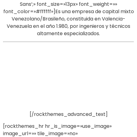
Sans’;» font_size=»13px» font_weight=»»
font_color=»#ffffff»]Es una empresa de capital mixto
Venezolano/Brasileño, constituida en Valencia-
Venezuela en el año 1.980, por ingenieros y técnicos
altamente especializados.
Con su tecnología vanguardista ha logrado obtener
una óptima calidad de sus producto, llegando a
exportar por primera vez en el país, torres de
enfriamiento de agua a Centro América y el Caribe,
siendo considerada en este rubro, una de las
empresas más importantes en el mercado nacional,
logrando abastecer a la industria petrolera,
petroquímica, siderúrgica, aluminio, química,
alimenticia, plástico entre otras.
[/rockthemes_advanced_text]
[rockthemes_hr hr_is_image=»use_image»
image_url=»» tile_image=»no»